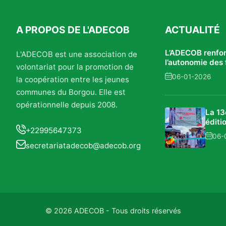
A PROPOS DE L'ADECOB
ACTUALITÉ
L’ADECOB renfo
L'ADECOB est une association de
l’autonomie de
volontariat pour la promotion de
du Borgou : des 
06-01-2026
la coopération entre les jeunes
concrets et une
accrue
communes du Borgou. Elle est
opérationnelle depuis 2008.
La 1
éditi
+22995647373
Foire
06-
Écon
secretariatadecob@adecob.org
Régio
Nikki 
succ
confi
le
déve
local 
© 2026 ADECOB - Tous droits réservés
régio