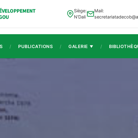
Siège:
Mail:
N'Dali
secretariatadecob@
S
/
PUBLICATIONS
/
GALERIE
/
BIBLIOTHÈQ