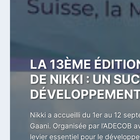
L’ADECOB RENFO
LA 13ÈME ÉDITIO
JOURNÉE DES GRI
BORGOU : DES R
DE NIKKI : UN S
COHÉSION TRAN
ACCRUE
DÉVELOPPEMENT 
L’ADECOB, avec l’Association Paro
Un récent rapport évalue l’imp
Nikki a accueilli du 1er au 12 se
la Journée des Griots pour la Pa
groupements féminins du Borgou. 
Gaani. Organisée par l’ADECOB ave
transmettant des messages de paix
(dépassement de 48% des objecti
levier essentiel pour le dévelop