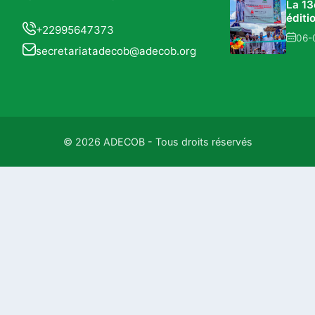
La 1
éditi
+22995647373
Foire
06-
Écon
secretariatadecob@adecob.org
Régio
Nikki 
succ
confi
le
déve
local 
© 2026 ADECOB - Tous droits réservés
régio